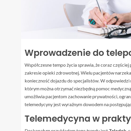
Wprowadzenie do telep
Współczesne tempo życia sprawia, że coraz częście
zakresie opieki zdrowotnej. Wielu pacjentów narzek
konieczność dojazdu do specjalistów. W odpowiedzi n
którym można otrzymać niezbędną pomoc medyczną be
umożliwia pacjentom zachowanie prywatności, ograni
telemedycyny jest wyraźnym dowodem na postępującą
Telemedycyna w prakt
Doskonałym przykładem tego trendu jest
Teledok
, 