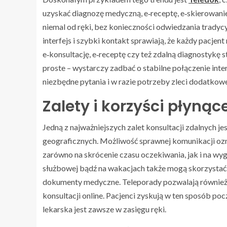
uzyskać diagnozę medyczną, e‑receptę, e‑skierowanie 
niemal od ręki, bez konieczności odwiedzania tradycy
interfejs i szybki kontakt sprawiają, że każdy pacjen
e‑konsultację, e‑receptę czy też zdalną diagnostykę
proste – wystarczy zadbać o stabilne połączenie int
niezbędne pytania i w razie potrzeby zleci dodatkow
Zalety i korzyści płynące
Jedną z najważniejszych zalet konsultacji zdalnych je
geograficznych. Możliwość sprawnej komunikacji ozna
zarówno na skrócenie czasu oczekiwania, jak i na w
służbowej bądź na wakacjach także mogą skorzystać 
dokumenty medyczne. Teleporady pozwalają również n
konsultacji online. Pacjenci zyskują w ten sposób p
lekarska jest zawsze w zasięgu ręki.