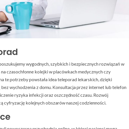
orad
j poszukujemy wygodnych, szybkich i bezpiecznych rozwiązań w
a na czasochłonne kolejki w placówkach medycznych czy
a te potrzeby powstała idea teleporad lekarskich, dzięki
z wychodzenia z domu. Konsultacja przez internet lub telefon
czenie ryzyka infekcji oraz oszczędność czasu. Rozwój
 cyfryzację kolejnych obszarów naszej codzienności.
yce
czyli nowoczesna przychodnia online, w której pacjenci mogą