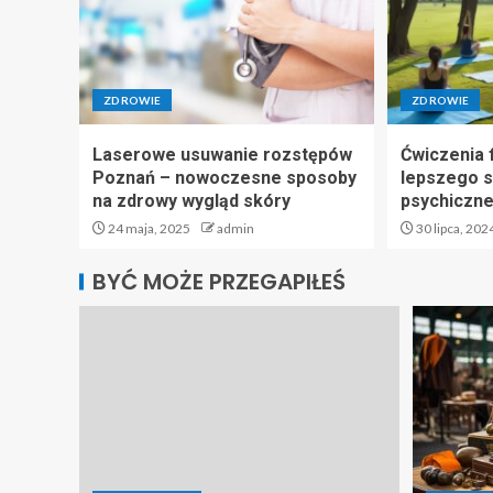
ZDROWIE
ZDROWIE
Laserowe usuwanie rozstępów
Ćwiczenia 
Poznań – nowoczesne sposoby
lepszego 
na zdrowy wygląd skóry
psychiczn
24 maja, 2025
admin
30 lipca, 202
BYĆ MOŻE PRZEGAPIŁEŚ