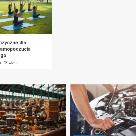
fizyczne dla
samopoczucia
ego
4
admin