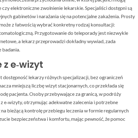
czy elektroniczne zwolnienie lekarskie. Specjaliści dostępni są
jnych gabinetów i narażania się na potencjalne zakażenia. Prosty
t może z łatwością wybrać konkretny rodzaj konsultacji:
 stomatologiczną. Przygotowanie do teleporady jest niezwykle
ernetowe, a lekarz przeprowadzi dokładny wywiad, zada
e badania.
 z e‑wizyt
st dostępność lekarzy różnych specjalizacji, bez ograniczeń
cza mniejszą liczbę wizyt stacjonarnych, co przekłada się
ygodę pacjenta. Osoby przebywające za granicą, w podróży
z e‑wizyty, otrzymując adekwatne zalecenia i potrzebne
a bieżącą kontrolę przebiegu leczenia w formie regularnych
oczucie bezpieczeństwa i komfortu, mając pewność, że pomoc