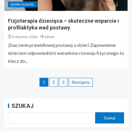
DOM I OGRÓD
Fizjoterapia dziecięca – skuteczne wsparcie i
profilaktyka wad postawy
5 stycznia, 2026
admin
Znaczenie prawidłowej postawy u dzieci Zapewnienie
dzieciom odpowiednich warunków rozwoju fizycznego to
klucz do...
1
2
3
Następny
SZUKAJ
Szukaj