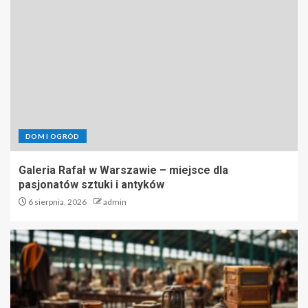
Warszawie
2
Mechanik w Bielsko-Białej – jak
znaleźć najlepszego fachowca?
3
DOM I OGRÓD
Galeria Rafał w Warszawie – miejsce dla
Usługi Mechanika w Bielsku-
pasjonatów sztuki i antyków
Białej – Postaw na Fachowców
6 sierpnia, 2026
admin
4
Projektowanie i budowa placów
zabaw dla dzieci – Elefun
Projects