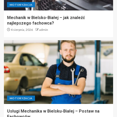
MOTORYZACJA
Usługi Mechanika w Bielsku-
Mechanik w Bielsko-Białej – jak znaleźć
Białej – Postaw na Fachowców
najlepszego fachowca?
4
4 sierpnia, 2026
admin
Projektowanie i budowa placów
zabaw dla dzieci – Elefun
Projects
5
MOTORYZACJA
Usługi Mechanika w Bielsku-Białej – Postaw na
Fachowców