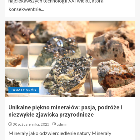
najciekawszych technologii XXI wieku, która
konsekwentnie...
DOM I OGRÓD
Unikalne piękno minerałów: pasja, podróże i
niezwykłe zjawiska przyrodnicze
30 października, 2025
admin
Minerały jako odzwierciedlenie natury Minerały