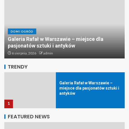
DOM I OGRÓD
Galeria Rafał w Warszawie – miejsce dla
Projektowanie i budowa placów
pasjonatów sztuki i antyków
zabaw dla dzieci – Elefun
6 sierpnia, 2026
admin
Projects
5
TRENDY
Galeria Rafał w Warszawie –
miejsce dla pasjonatów sztuki i
antyków
1
FEATURED NEWS
Profesjonalny skup i sprzedaż
antyków – Galeria Rafał w