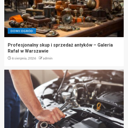
5
Galeria Rafał w Warszawie –
miejsce dla pasjonatów sztuki i
DOM I OGRÓD
antyków
1
Profesjonalny skup i sprzedaż antyków – Galeria
Rafał w Warszawie
6 sierpnia, 2026
admin
Profesjonalny skup i sprzedaż
antyków – Galeria Rafał w
Warszawie
2
Mechanik w Bielsko-Białej – jak
znaleźć najlepszego fachowca?
3