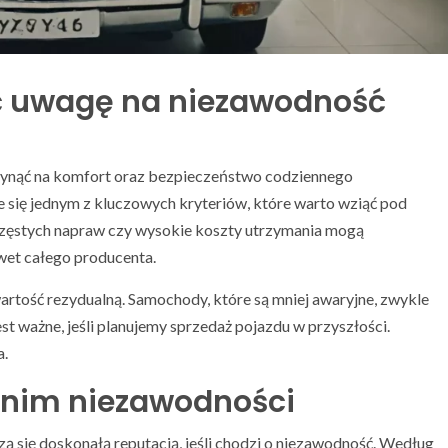
ć uwagę na niezawodność
ynąć na komfort oraz bezpieczeństwo codziennego
się jednym z kluczowych kryteriów, które warto wziąć pod
częstych napraw czy wysokie koszty utrzymania mogą
wet całego producenta.
tość rezydualną. Samochody, które są mniej awaryjne, zwykle
st ważne, jeśli planujemy sprzedaż pojazdu w przyszłości.
a.
onim niezawodności
szą się doskonałą reputacją, jeśli chodzi o niezawodność. Według