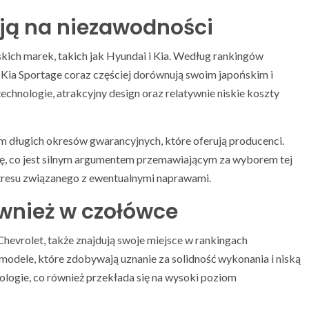
ją na niezawodności
skich marek, takich jak Hyundai i Kia. Według rankingów
 Kia Sportage coraz częściej dorównują swoim japońskim i
hnologie, atrakcyjny design oraz relatywnie niskie koszty
m długich okresów gwarancyjnych, które oferują producenci.
cję, co jest silnym argumentem przemawiającym za wyborem tej
stresu związanego z ewentualnymi naprawami.
wnież w czołówce
Chevrolet, także znajdują swoje miejsce w rankingach
modele, które zdobywają uznanie za solidność wykonania i niską
ologie, co również przekłada się na wysoki poziom