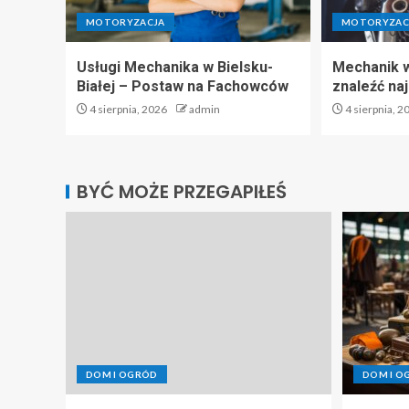
MOTORYZACJA
MOTORYZAC
Usługi Mechanika w Bielsku-
Mechanik w
Białej – Postaw na Fachowców
znaleźć na
4 sierpnia, 2026
admin
4 sierpnia, 2
BYĆ MOŻE PRZEGAPIŁEŚ
DOM I OGRÓD
DOM I O