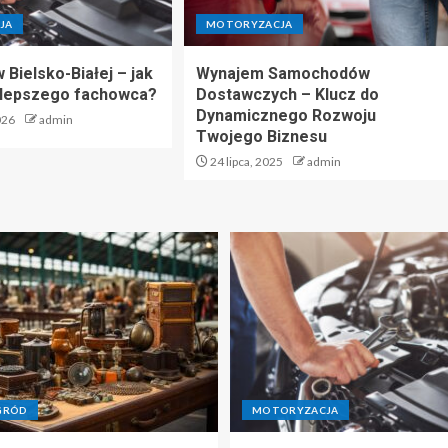
JA
MOTORYZACJA
 Bielsko-Białej – jak
Wynajem Samochodów
jlepszego fachowca?
Dostawczych – Klucz do
Dynamicznego Rozwoju
026
admin
Twojego Biznesu
24 lipca, 2025
admin
GRÓD
MOTORYZACJA