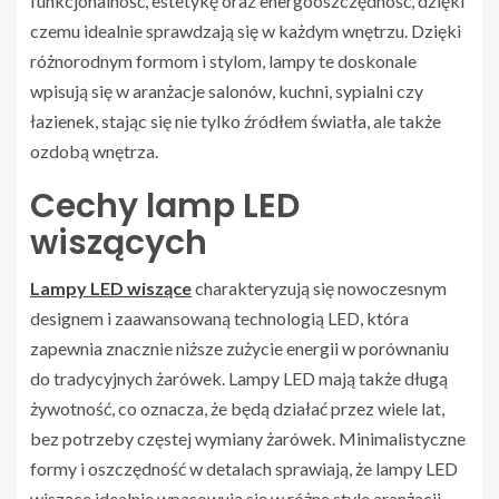
funkcjonalność, estetykę oraz energooszczędność, dzięki
czemu idealnie sprawdzają się w każdym wnętrzu. Dzięki
różnorodnym formom i stylom, lampy te doskonale
wpisują się w aranżacje salonów, kuchni, sypialni czy
łazienek, stając się nie tylko źródłem światła, ale także
ozdobą wnętrza.
Cechy lamp LED
wiszących
Lampy LED wiszące
charakteryzują się nowoczesnym
designem i zaawansowaną technologią LED, która
zapewnia znacznie niższe zużycie energii w porównaniu
do tradycyjnych żarówek. Lampy LED mają także długą
żywotność, co oznacza, że będą działać przez wiele lat,
bez potrzeby częstej wymiany żarówek. Minimalistyczne
formy i oszczędność w detalach sprawiają, że lampy LED
wiszące idealnie wpasowują się w różne style aranżacji –