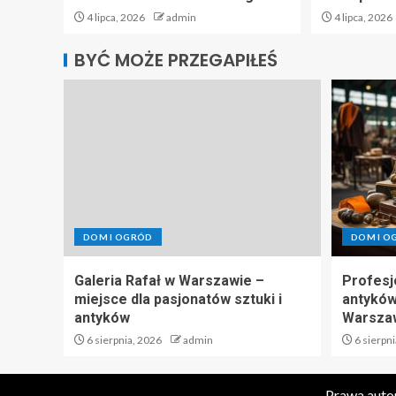
4 lipca, 2026
admin
4 lipca, 2026
BYĆ MOŻE PRZEGAPIŁEŚ
DOM I OGRÓD
DOM I O
Galeria Rafał w Warszawie –
Profesj
miejsce dla pasjonatów sztuki i
antyków
antyków
Warsza
6 sierpnia, 2026
admin
6 sierpni
Prawa auto