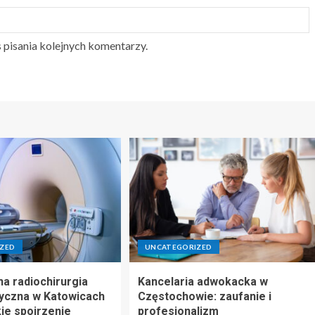
 pisania kolejnych komentarzy.
ZED
UNCATEGORIZED
 radiochirurgia
Kancelaria adwokacka w
yczna w Katowicach
Częstochowie: zaufanie i
ie spojrzenie
profesjonalizm