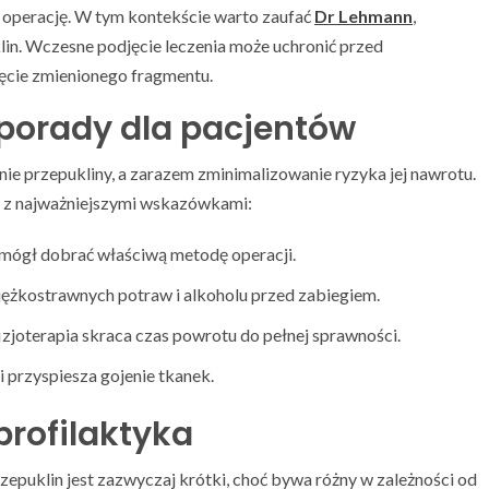
 operację. W tym kontekście warto zaufać
Dr Lehmann
,
klin. Wczesne podjęcie leczenia może uchronić przed
nięcie zmienionego fragmentu.
z porady dla pacjentów
e przepukliny, a zarazem zminimalizowanie ryzyka jej nawrotu.
ę z najważniejszymi wskazówkami:
e mógł dobrać właściwą metodę operacji.
iężkostrawnych potraw i alkoholu przed zabiegiem.
zjoterapia skraca czas powrotu do pełnej sprawności.
i przyspiesza gojenie tkanek.
profilaktyka
zepuklin jest zazwyczaj krótki, choć bywa różny w zależności od