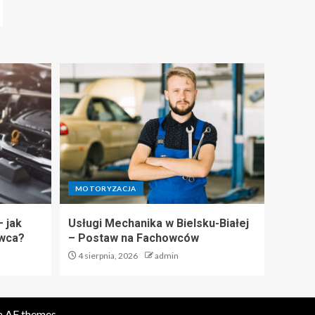
MOTORYZACJA
– jak
Usługi Mechanika w Bielsku-Białej
owca?
– Postaw na Fachowców
4 sierpnia, 2026
admin
a AF themes