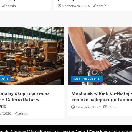
admin
17 czerwca, 2026
admin
GRÓD
MOTORYZACJA
onalny skup i sprzedaż
Mechanik w Bielsko-Białej 
 – Galeria Rafał w
znaleźć najlepszego fach
wie
4 sierpnia, 2026
admin
a, 2026
admin
rskie &kopia; Wszelkie prawa zastrzeżone.
|
EnterNews
autorstw