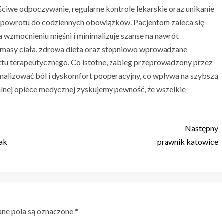
ściwe odpoczywanie, regularne kontrole lekarskie oraz unikanie
o powrotu do codziennych obowiązków. Pacjentom zaleca się
 wzmocnieniu mięśni i minimalizuje szanse na nawrót
 masy ciała, zdrowa dieta oraz stopniowo wprowadzane
ktu terapeutycznego. Co istotne, zabieg przeprowadzony przez
malizować ból i dyskomfort pooperacyjny, co wpływa na szybszą
alnej opiece medycznej zyskujemy pewność, że wszelkie
Następny
jak
prawnik katowice
e pola są oznaczone
*